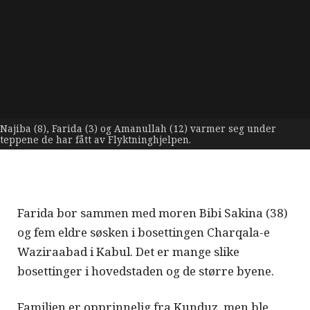
Najiba (8), Farida (3) og Amanullah (12) varmer seg under
teppene de har fått av Flyktninghjelpen.
Farida bor sammen med moren Bibi Sakina (38)
og fem eldre søsken i bosettingen Charqala-e
Waziraabad i Kabul. Det er mange slike
bosettinger i hovedstaden og de større byene.
Familien er opprinnelig fra Kunduz, men ble